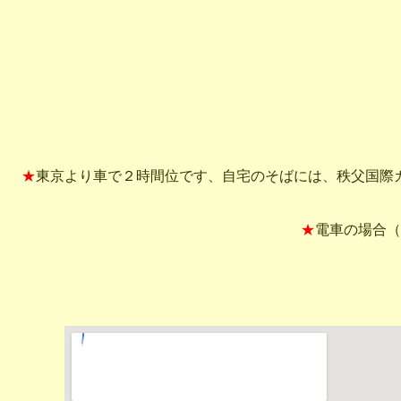
★
東京より車で２時間位です、自宅のそばには、秩父国際
★
電車の場合（