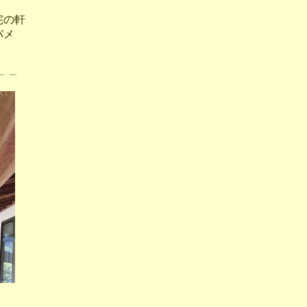
宅の軒
バメ