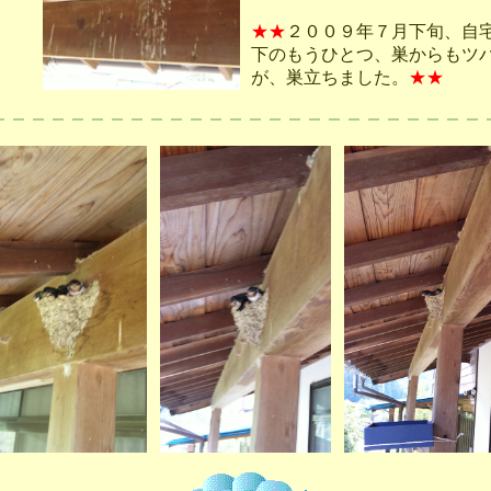
★★
２００９年７月下旬、自
下のもうひとつ、巣からもツ
が、巣立ちました。
★★