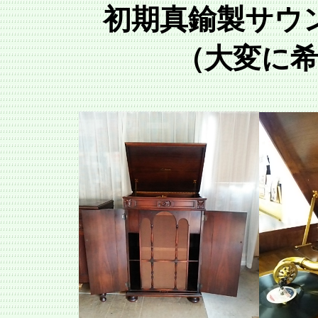
初期真鍮製サウ
（大変に