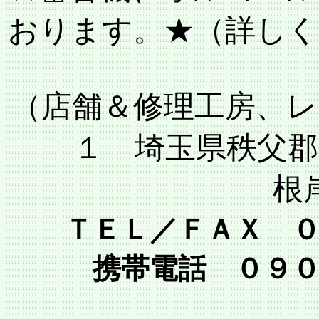
おります。★（詳しく
（店舗＆修理工房、レ
１ 埼玉県秩父郡
根
ＴＥＬ／ＦＡＸ 
携帯電話 ０９