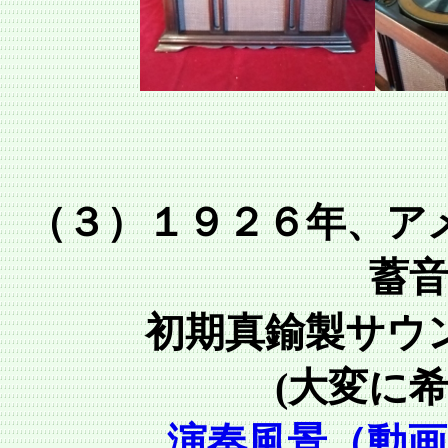
（３）１９２６年、ア
蓄
初期真鍮製サウ
(大変に
演奏風景（動