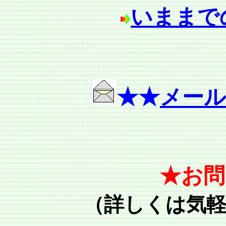
いままで
★★
メー
★お問
（詳しくは気